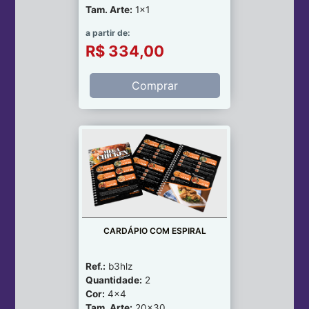
Tam. Arte:
1x1
a partir de:
R$ 334,00
Comprar
CARDÁPIO COM ESPIRAL
Ref.:
b3hlz
Quantidade:
2
Cor:
4x4
Tam. Arte:
20x30