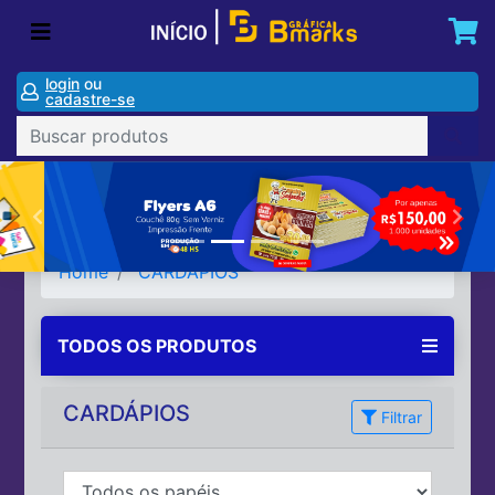
login
ou
cadastre-se
Home
CARDÁPIOS
TODOS OS PRODUTOS
CARDÁPIOS
Filtrar