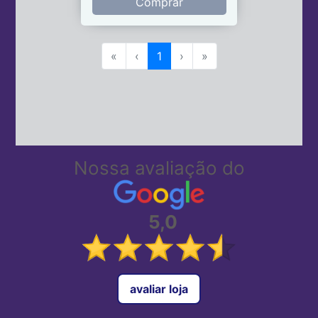
Comprar
«
‹
1
›
»
Nossa avaliação do
5,0
avaliar loja